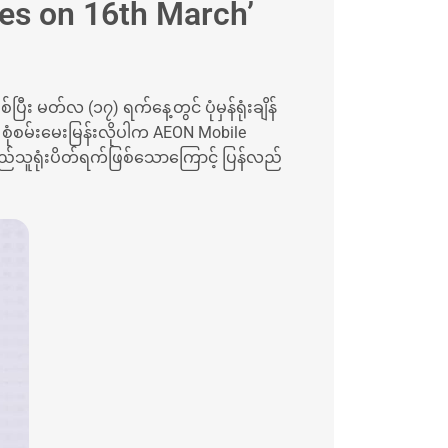
es on 16th March’
း မတ်လ (၁၇) ရက်နေ့တွင် ပုံမှန်ရုံးချိန်
ုံစမ်းမေးမြန်းလိုပါက AEON Mobile
ပြည်သူရုံးပိတ်ရက်ဖြစ်သောကြောင့် ပြန်လည်