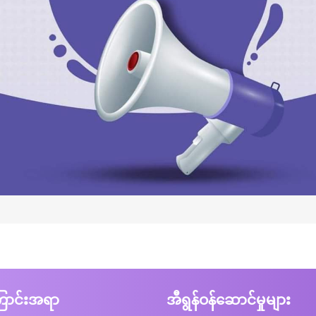
ာင်းအရာ
အီရွန်ဝန်ဆောင်မှုများ