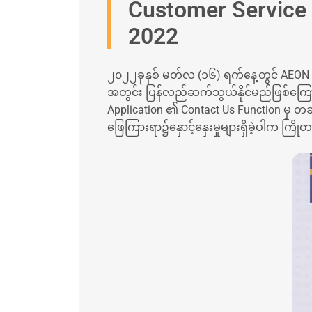
Customer Service 
2022
၂၀၂၂ခုနှစ် မတ်လ (၁၆) ရက်နေ့တွင် AEON Cus
အတွင်း ပြန်လည်ဆက်သွယ်နိုင်မည်ဖြစ်ကြော
Application ၏ Contact Us Function မှ တဆင
ဖြေကြားရာ၌နှောင့်နှေးမှုများရှိခဲ့ပါက က