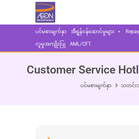
ပင်မစာမျက်နှာ
အီရွန်ဝန်ဆောင်မှုများ
Repa
လူမှုအကျိုးပြု
AML/CFT
Customer Service Hotl
ပင်မစာမျက်နှာ
သတင်း