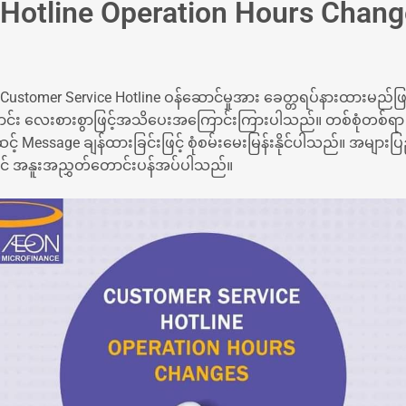
Hotline Operation Hours Chang
tomer Service Hotline ဝန်ဆောင်မှုအား ခေတ္တရပ်နားထားမည်ဖြစ်ပြီ
င်း လေးစားစွာဖြင့်အသိပေးအကြောင်းကြားပါသည်။ တစ်စုံတစ်ရာ စ
့် Message ချန်ထားခြင်းဖြင့် စုံစမ်းမေးမြန်းနိုင်ပါသည်။ အများ
ြိုတင် အနူးအညွှတ်တောင်းပန်အပ်ပါသည်။