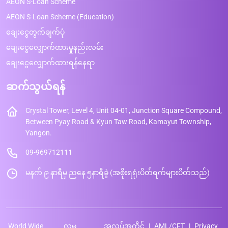
AEON S-Loan Scheme
AEON S-Loan Scheme (Education)
ချေးငွေတွက်ချက်ပုံ
ချေးငွေလျှောက်ထားမှုနည်းလမ်း
ချေးငွေလျှောက်ထားရန်နေရာ
ဆက်သွယ်ရန်
Crystal Tower, Level 4, Unit 04-01, Junction Square Compound,
Between Pyay Road & Kyun Taw Road, Kamayut Township,
Yangon.
09-969712111
မနက် ၉ နာရီမှ ညနေ ၅နာရီခွဲ (အစိုးရရုံးပိတ်ရက်များပိတ်သည်)
World Wide
လူမှု
အလုပ်အကိုင်
AML/CFT
Privacy