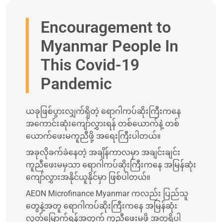
Encouragement to
Myanmar People In
This Covid-19
Pandemic
ယခုဖြစ်ပွားလျှက်ရှိတဲ့ ရောဂါကပ်ဆိုးကြီးကနေ
အကောင်းဆုံးကျော်လွှားရန် တစ်ယောက်နဲ့ တစ်
ယောက်ဖေးမကူညီဖို့ အရေးကြီးပါတယ်။
အခုလိုခက်ခဲနေတဲ့ အချိန်ကာလမှာ အချင်းချင်း
ကူညီဖေးမမှသာ ရောဂါကပ်ဆိုးကြီးကနေ အမြန်ဆုံး
ကျော်လွှားအနိုင်ယူနိုင်မှာ ဖြစ်ပါတယ်။
AEON Microfinance Myanmar ကလည်း ပြည်သူ
တွေနဲ့အတူ ရောဂါကပ်ဆိုးကြီးကနေ အမြန်ဆုံး
လွတ်မြောက်ရန်အတွက် ကူညီဖေးမဖို့ အတူရှိပါ