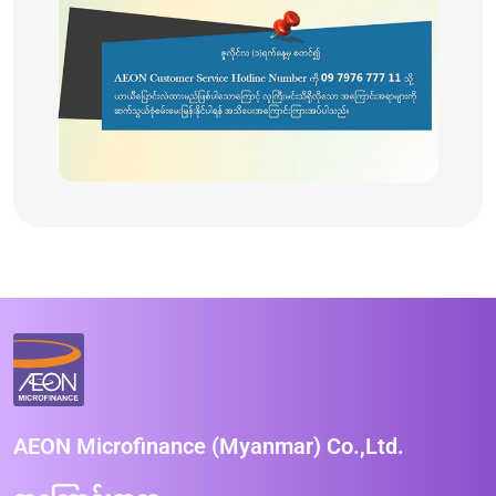
AEON Microfinance (Myanmar) Co.,Ltd.