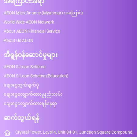
အကြောင်းအရာ
AEON Microfinance (Myanmar) အကြောင်း
World Wide AEON Network
About AEON Financial Service
About Us AEON
အီရွန်ဝန်ဆောင်မှုများ
AEON S-Loan Scheme
AEON S-Loan Scheme (Education)
ချေးငွေတွက်ချက်ပုံ
ချေးငွေလျှောက်ထားမှုနည်းလမ်း
ချေးငွေလျှောက်ထားရန်နေရာ
ဆက်သွယ်ရန်
Crystal Tower, Level 4, Unit 04-01, Junction Square Compound,