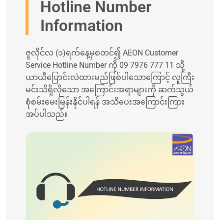
Hotline Number
Information
ဇူလိုင်လ (၁)ရက်နေ့မှစတင်၍ AEON Customer
Service Hotline Number ကို 09 7976 777 11 သို့
ယာယီပြောင်းလဲထားမည်ဖြစ်ပါသောကြောင့် လူကြီး
မင်းသိရှိလို‌သော အကြောင်းအရာများကို ဆက်သွယ်
စုံစမ်းမေးမြန်းနိုင်ပါရန် အသိပေးအကြောင်းကြား
အပ်ပါသည်။