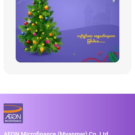
AEON Microfinance (Myanmar) Co.,Ltd.