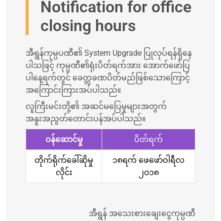
Notification for office
closing hours
အီရွန်ကုမ္ပပဏီ၏ System Upgrade ပြုလုပ်ရန်ရှိနေ
ပါသဖြင့် ကုမ္ပဏီ၏ရုံးပိတ်ရက်အား အောက်ဖော်ပြ
ပါနေ့ရက်တွင် ခေတ္တခဏပိတ်မည်ဖြစ်သောကြောင့်
အကြောင်းကြားအပ်ပါသည်။
လူကြီးမင်းတို့၏ အဆင်မပြေမှုများအတွက်
အနူးအညွတ်တောင်းပန်အပ်ပါသည်။
ဝန်ဆောင်မှု
ပိတ်ရက်
တိုက်ရိုက်ခေါ်ဆိုမှု
၁၈ရက် ဖေဖော်ဝါရီလ
လိုင်း
၂၀၁၈
အီရွန် အသေးစားချေးငွေကုမ္ပဏီ