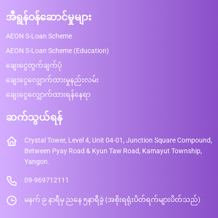
အီရွန်ဝန်ဆောင်မှုများ
AEON S-Loan Scheme
AEON S-Loan Scheme (Education)
ချေးငွေတွက်ချက်ပုံ
ချေးငွေလျှောက်ထားမှုနည်းလမ်း
ချေးငွေလျှောက်ထားရန်နေရာ
ဆက်သွယ်ရန်
Crystal Tower, Level 4, Unit 04-01, Junction Square Compound,
Between Pyay Road & Kyun Taw Road, Kamayut Township,
Yangon.
09-969712111
မနက် ၉ နာရီမှ ညနေ ၅နာရီခွဲ (အစိုးရရုံးပိတ်ရက်များပိတ်သည်)