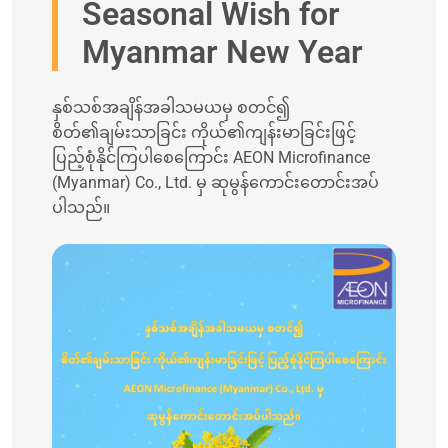
Seasonal Wish for
Myanmar New Year
နှစ်သစ်အချိန်အခါသမယမှ စတင်၍
စိတ်၏ချမ်းသာခြင်း ကိုယ်၏ကျန်းမာခြင်းဖြင့်
ပြည့်စုံနိုင်ကြပါစေကြောင်း AEON Microfinance
(Myanmar) Co., Ltd. မှ ဆုမွန်ကောင်းတောင်းအပ်
ပါသည်။