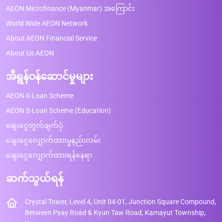
AEON Microfinance (Myanmar) အကြောင်း
World Wide AEON Network
About AEON Financial Service
About Us AEON
အီရွန်ဝန်ဆောင်မှုများ
AEON S-Loan Scheme
AEON S-Loan Scheme (Education)
ချေးငွေတွက်ချက်ပုံ
ချေးငွေလျှောက်ထားမှုနည်းလမ်း
ချေးငွေလျှောက်ထားရန်နေရာ
ဆက်သွယ်ရန်
Crystal Tower, Level 4, Unit 04-01, Junction Square Compound,
Between Pyay Road & Kyun Taw Road, Kamayut Township,