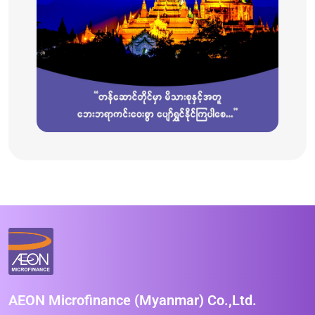
AEON Microfinance (Myanmar) Co.,Ltd.