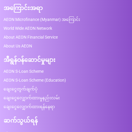
အကြောင်းအရာ
AEON Microfinance (Myanmar) အကြောင်း
World Wide AEON Network
About AEON Financial Service
About Us AEON
အီရွန်ဝန်ဆောင်မှုများ
AEON S-Loan Scheme
AEON S-Loan Scheme (Education)
ချေးငွေတွက်ချက်ပုံ
ချေးငွေလျှောက်ထားမှုနည်းလမ်း
ချေးငွေလျှောက်ထားရန်နေရာ
ဆက်သွယ်ရန်