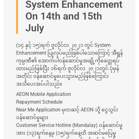
System Enhancement
On 14th and 15th
July
(၁၄ နှင့် ၁၅)ရက် ဇူလိုင်လ ၂၀၂၁ တွင် System
Enhancement ပြုလုပ်မည်ဖြစ်ပါသောကြောင့် အီရွန်
ကုမ္ပဏီ၏ အောက်ပါဝန်ဆောင်မှုအချို့ကိုခေတ္တရပ်
ထားမည်ဖြစ်ပြီး ၁၆ရက် ဇူလိုင်လ ၂၀၂၁တွင် ပုံမှန်
အတိုင်း ဝန်ဆောင်မှုပေးသွားမည်ဖြစ်ကြောင်း
အသိပေးအပ်ပါသည်။
AEON Mobile Application
Repayment Schedule
Near Me Application မှတဆင့် AEON သို့ ငွေသွင်း
ဝန်ဆောင်မှုများ
Customer Service Hotline (Mandalay) ဝန်ဆောင်မှု
အား (၁၃)ရက်နေ့မှ (၁၅)ရက်နေ့ထိ အဆင်မပြေမှု