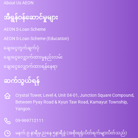
About Us AEON
အီရွန်ဝန်ဆောင်မှုများ
AEON S-Loan Scheme
AEON S-Loan Scheme (Education)
ချေးငွေတွက်ချက်ပုံ
ချေးငွေလျှောက်ထားမှုနည်းလမ်း
ချေးငွေလျှောက်ထားရန်နေရာ
ဆက်သွယ်ရန်
Crystal Tower, Level 4, Unit 04-01, Junction Square Compound,
Between Pyay Road & Kyun Taw Road, Kamayut Township,
Yangon.
09-969712111
မနက် ၉ နာရီမှ ညနေ ၅နာရီခွဲ (အစိုးရရုံးပိတ်ရက်များပိတ်သည်)