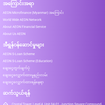
အကြောင်းအရာ
AEON Microfinance (Myanmar) အကြောင်း
World Wide AEON Network
About AEON Financial Service
About Us AEON
အီရွန်ဝန်ဆောင်မှုများ
AEON S-Loan Scheme
AEON S-Loan Scheme (Education)
ချေးငွေတွက်ချက်ပုံ
ချေးငွေလျှောက်ထားမှုနည်းလမ်း
ချေးငွေလျှောက်ထားရန်နေရာ
ဆက်သွယ်ရန်
Crystal Tower, Level 4, Unit 04-01, Junction Square Compound,