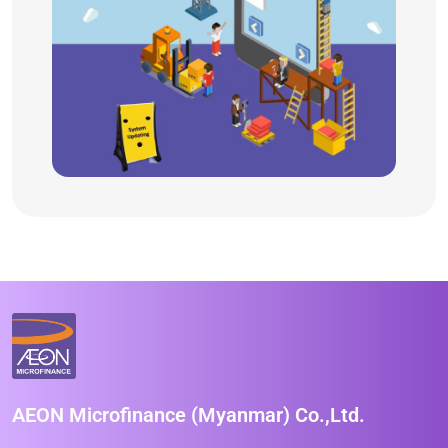
AEON Microfinance (Myanmar) Co.,Ltd.