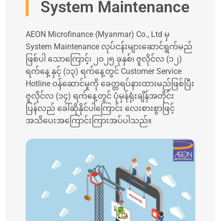
System Maintenance
AEON Microfinance (Myanmar) Co., Ltd မှ
System Maintenance လုပ်ငန်းများဆောင်ရွက်မည်
ဖြစ်ပါ သောကြောင့်၊ ၂၀၂၅ ခုနှစ်၊ ဇူလိုင်လ (၁၂)
ရက်နေ့ နှင့် (၁၃) ရက်နေ့တွင် Customer Service
Hotline ဝန်ဆောင်မှုကို ခေတ္တရပ်နားထားမည်ဖြစ်ပြီး
ဇူလိုင်လ (၁၄) ရက်နေ့တွင် ပုံမှန်ရုံးချိန်အတိုင်း
ပြန်လည် ခေါ်ဆိုနိုင်ပါကြောင်း လေးစားစွာဖြင့်
အသိပေးအကြောင်းကြားအပ်ပါသည်။