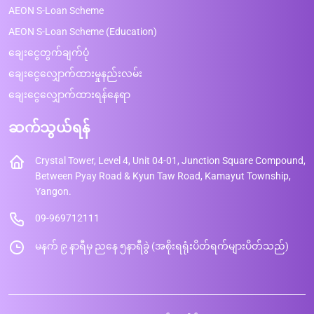
AEON S-Loan Scheme
AEON S-Loan Scheme (Education)
ချေးငွေတွက်ချက်ပုံ
ချေးငွေလျှောက်ထားမှုနည်းလမ်း
ချေးငွေလျှောက်ထားရန်နေရာ
ဆက်သွယ်ရန်
Crystal Tower, Level 4, Unit 04-01, Junction Square Compound,
Between Pyay Road & Kyun Taw Road, Kamayut Township,
Yangon.
09-969712111
မနက် ၉ နာရီမှ ညနေ ၅နာရီခွဲ (အစိုးရရုံးပိတ်ရက်များပိတ်သည်)