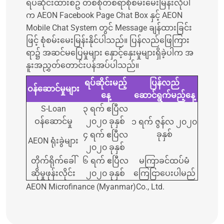
ရပ်ဆိုင်းထားစဥ် တစ်စုံတစ်ရာစုံစမ်းမေးမြန်းလိုပါ
က AEON Facebook Page Chat Box နှင့် AEON
Mobile Chat System တွင် Message ချန်ထားခြင်း
ဖြင့် စုံစမ်းမေးမြန်းနိုင်ပါသည်။ ပြန်လည်ဖြေကြား
ရာ၌ အဆင်မပြေမှုများ နှောင့်နှေးမှုများရှိခဲ့ပါက အ
နူးအညွှတ်တောင်းပန်အပ်ပါသည်။
ရပ်ဆိုင်းမည့်
ပြန်လည်
ဝန်ဆောင်မှုများ
နေ့
ဆောင်ရွက်မည့်နေ့
S-Loan
၃ ရက် ဧပြီလ
ဝန်ဆောင်မှု
၂၀၂၀ ခုနှစ်
၁ ရက် ဇွန်လ ၂၀၂၀
ခုနှစ်
၄ ရက် ဧပြီလ
AEON ရုံးခွဲများ
၂၀၂၀ ခုနှစ်
တိုက်ရိုက်ခေါ်
၆ ရက် ဧပြီလ
မကြာခင်ထပ်မံ
ဆိုမှုဖုန်းလိုင်း
၂၀၂၀ ခုနှစ်
ကြေငြာပေးပါမည်
AEON Microfinance (Myanmar)Co., Ltd.