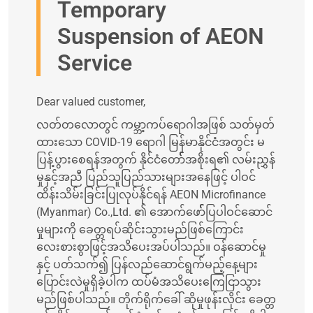
Temporary
Suspension of AEON
Service
Dear valued customer,
လတ်တလောတွင် ကမ္ဘာ့ကပ်ရောဂါအဖြစ် သတ်မှတ်
ထားသော COVID-19 ရောဂါ မြန်မာနိုင်ငံအတွင်း မ
ပြန့်ပွားစေရန်အတွက် နိုင်ငံတော််််််အစိုးရ၏ လမ်းညွှန်
မှုနှင့်အညီ ပြည်သူပြည်သားများအနေဖြင့် ပါဝင်
ထိန်းသိမ်းခြင်းပြုလုပ်နိုင်ရန် AEON Microfinance
(Myanmar) Co.,Ltd. ၏ အောက်ဖော််််ပြပါဝင်ဆောင်
မှုများကို ခေတ္တရပ်ဆိုင်းသွားမည်ဖြစ်ကြောင်း
လေးစားစွာဖြင့်အသိပေးအပ်ပါသည်။ ဝန်ဆောင်မှု
နှင့် ပတ်သက်၍ ပြန်လည်ဆောင်ရွက်မည့်နေ့များ
ပြောင်းလဲမှုရှိခဲ့ပါက ထပ်မံအသိပေးကြေငြာသွား
မည်ဖြစ်ပါသည်။ တိုက်ရိုက်ခေါ် ဆိုမှုဖုန်းလိုင်း ခေတ္တ