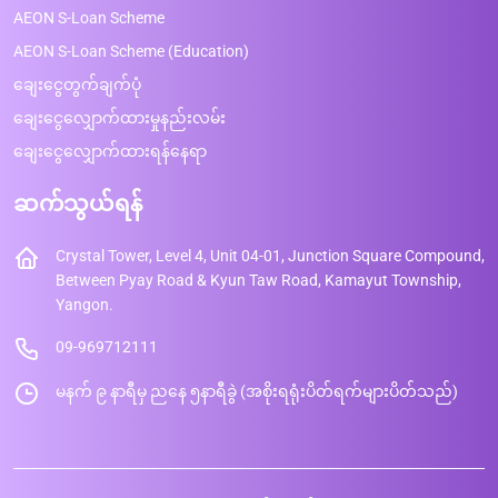
AEON S-Loan Scheme
AEON S-Loan Scheme (Education)
ချေးငွေတွက်ချက်ပုံ
ချေးငွေလျှောက်ထားမှုနည်းလမ်း
ချေးငွေလျှောက်ထားရန်နေရာ
ဆက်သွယ်ရန်
Crystal Tower, Level 4, Unit 04-01, Junction Square Compound,
Between Pyay Road & Kyun Taw Road, Kamayut Township,
Yangon.
09-969712111
မနက် ၉ နာရီမှ ညနေ ၅နာရီခွဲ (အစိုးရရုံးပိတ်ရက်များပိတ်သည်)