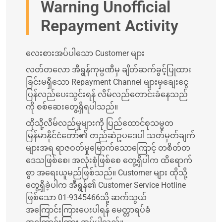
Warning Unofficial
Repayment Activity
လေးစားအပ်ပါသော Customer များ
လတ်တလော အီရွန်ကုမ္ပဏီမှ ချိတ်ဆက်ခွင့်ပြုထား
ခြင်းမရှိသော Repayment Channel များမှချေးငွေ
ပြန်လည်ပေးသွင်းရန် လိမ်လည်တောင်းခံနေသည်
ကို စစ်ဆေးတွေ့ရှိရပါသည်။
ထိုသို့လိမ်လည်မှုများကို ပြည်ထောင်စုသမ္မတ
မြန်မာနိုင်ငံတော်၏ တည်ဆဲဥပဒေပါ သတ်မှတ်ချက်
များအရ ရာဇဝတ်မှုမြောက်သောကြောင့် တစိတ်တ
ဒေသဖြစ်စေ၊ အလုံးစုံဖြစ်စေ တွေ့ရှိပါက ထိရောက်
စွာ အရေးယူမည်ဖြစ်သည်။ Customer များ ထိုသို့
တွေ့ရှိခဲ့ပါက အီရွန်၏ Customer Service Hotline
ဖြစ်သော 01-9345466သို့ ဆက်သွယ်
အကြောင်းကြားပေးပါရန် မေတ္တာရပ်ခံ