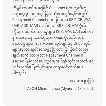
အကြောင်းကြား အပ်ပါသည်။
အီရွန် ကုမ္ပဏီအနေဖြင့် Customer များ လွယ်ကူ
ချောမွေ့စွာ ချေးငွေပြန်လည်ပေးသွင်းရန်အတွက်
Repayment Channel များဖြစ်သော KBZ, CB, AYA,
UAB, AGD, MAB ဘဏ်များ၊ KBZ, CB, AYA မိုလ်
ဘိုင်းဘဏ်ဝန်ဆောင်မှုများ၊ KBZ, AYA, UAB အင်တာ
နက်ဘဏ်ဝန်ဆောင်မှုများ၊ Ongo မိုလ်ဘိုင်းဝန်
ဆောင်မှုများ၊ True Money ဆိုင်များနှင့် Ongo ဆိုင်
များနှင့်သာ ချိတ်ဆက်ခွင့်ပြုထားပြီးဖြစ်ပါသည်။
ချိတ်ဆက် ထားသော Repayment Channel မှ
ချေးငွေပြန်လည်ပေးသွင်းမှုအကြိမ်တိုင်းအတွက် ငွေ
သွင်းလက်ခံဖြတ်ပိုင်းများ တရားဝင်ထုတ်ပေး
ပါသည်။
လေးစားစွာဖြင့်
AEON Microfinance (Myanmar) Co., Ltd.