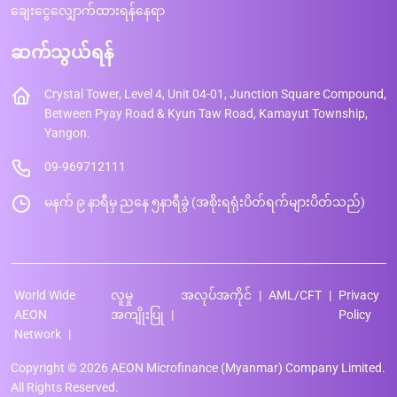
ချေးငွေလျှောက်ထားရန်နေရာ
ဆက်သွယ်ရန်
Crystal Tower, Level 4, Unit 04-01, Junction Square Compound,
Between Pyay Road & Kyun Taw Road, Kamayut Township,
Yangon.
09-969712111
မနက် ၉ နာရီမှ ညနေ ၅နာရီခွဲ (အစိုးရရုံးပိတ်ရက်များပိတ်သည်)
World Wide
လူမှု
အလုပ်အကိုင်
AML/CFT
Privacy
AEON
အကျိုးပြု
Policy
Network
Copyright © 2026 AEON Microfinance (Myanmar) Company Limited.
All Rights Reserved.