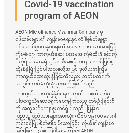
Covid-19 vaccination
program of AEON
AEON Microfinance Myanmar Company မှ
ဝန်ထမ်းများ၏ ကျန်းမာရေးနှင့် လုံခြုံစိတ်ချစွာ
ဝန်ဆောင်မှုပေးနိုင်ရေးကိုအလေးထားသောအားဖြင့်
ကိုဗစ်-၁၉ ကာကွယ်ဆေး ပထမအကြိမ်ထိုးနှံခြင်းကို
ဝိတိုရိယ ဆေးရုံတွင် အစီအစဉ်တကျ အောင်မြင်စွာ
ထိုးနှံခဲ့ပြီးဖြစ်ပါသည်။ထို့အပြင် ဒုတိယအကြိမ်
ကာကွယ်ဆေးထိုးနှံခြင်းကိုလည်း သတ်မှတ်ရက်
အတွင်း ထပ်မံထိုးနှံသွားမည်ဖြစ်ပါသည်။
ကာကွယ်ဆေးထိုးနှံနိုင်ရေးအတွက် အဖက်ဖက်မှ
ပါဝင်ကူညီဆောင်ရွက်ပေးခဲ့ကြသည့် တစ်ဦးခြင်းစီ
ကို အထူးပင်ကျေးဇူးတင်ရှိပါသည်။ မြန်မာ
ပြည်သူပြည်သားများအားလုံး ကိုဗစ်-၁၉ကပ်ရောဂါ
ကင်းစင်ပြီး စိတ်၏ချမ်းသာခြင်း၊ ကိုယ်၏ကျန်းမာ
ခြင်းဖြင့် ပြည့်စုံကြပါစေကြောင်း AEON