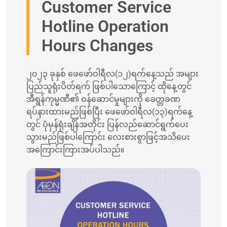
Customer Service
Hotline Operation
Hours Changes
၂၀၂၃ ခုနှစ် ဖေဖော်ဝါရီလ(၁၂)ရက်နေ့သည် အများ
ပြည်သူရုံးပိတ်ရက် ဖြစ်ပါသောကြောင့် ထိုနေ့တွင်
အီရွန်ကုမ္မဏီ၏ ဝန်ဆောင်မှုများကို ခေတ္တခဏ
ရပ်နားထားမည်ဖြစ်ပြီး ဖေဖော်ဝါရီလ(၁၃)ရက်နေ့
တွင် ပုံမှန်ရုံးချိန်အတိုင်း ပြန်လည်ဆောင်ရွက်ပေး
သွားမည်ဖြစ်ပါကြောင်း လေးစားစွာဖြင့်အသိပေး
အကြောင်းကြားအပ်ပါသည်။