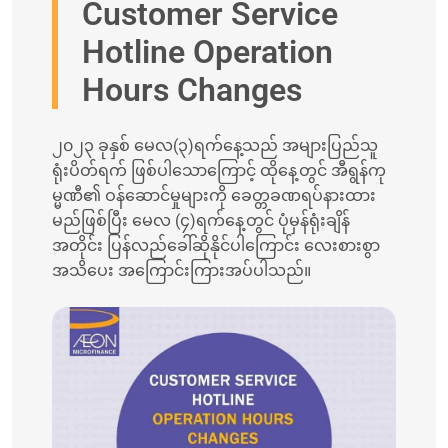
Customer Service
Hotline Operation
Hours Changes
၂၀၂၃ ခုနှစ် မေလ(၃)ရက်နေ့သည် အများပြည်သူ
ရုံးပိတ်ရက် ဖြစ်ပါသောကြောင့် ထိုနေ့တွင် အီရွန်ကု
မ္မဏီ၏ ဝန်ဆောင်မှုများကို ခေတ္တခဏရပ်နားထား
မည်ဖြစ်ပြီး မေလ (၄)ရက်နေ့တွင် ပုံမှန်ရုံးချိန်
အတိုင်း ပြန်လည်ခေါ်ဆိုနိုင်ပါကြောင်း လေးစားစွာ
အသိပေး အကြောင်းကြားအပ်ပါသည်။