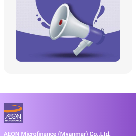
AEON Microfinance (Myanmar) Co.,Ltd.