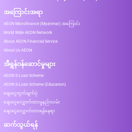
အကြောင်းအရာ
AEON Microfinance (Myanmar) အကြောင်း
World Wide AEON Network
About AEON Financial Service
About Us AEON
အီရွန်ဝန်ဆောင်မှုများ
AEON S-Loan Scheme
AEON S-Loan Scheme (Education)
ချေးငွေတွက်ချက်ပုံ
ချေးငွေလျှောက်ထားမှုနည်းလမ်း
ချေးငွေလျှောက်ထားရန်နေရာ
ဆက်သွယ်ရန်