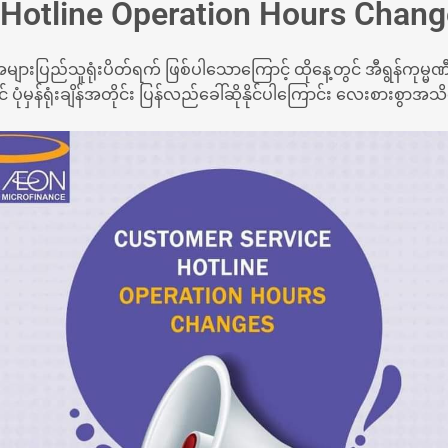
Hotline Operation Hours Chan
ျားပြည်သူရုံးပိတ်ရက် ဖြစ်ပါသောကြောင့် ထိုနေ့တွင် အီရွန်ကုမ္မ
် ပုံမှန်ရုံးချိန်အတိုင်း ပြန်လည်ခေါ်ဆိုနိုင်ပါကြောင်း လေးစား