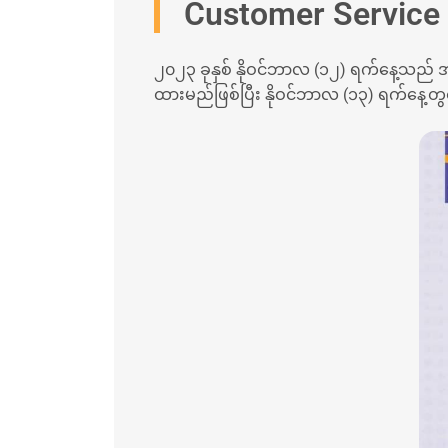
Customer Service 
၂၀၂၃ ခုနှစ် နိုဝင်ဘာလ (၁၂) ရက်နေ့သည် အမ
ထားမည်ဖြစ်ပြီး နိုဝင်ဘာလ (၁၃) ရက်နေ့တွင