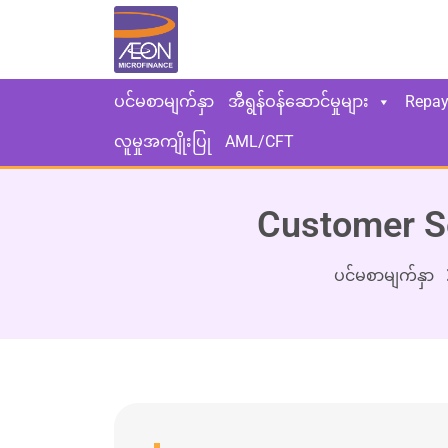
ပင်မစာမျက်နှာ
အီရွန်ဝန်ဆောင်မှုများ
Repa
လူမှုအကျိုးပြု
AML/CFT
Customer Se
ပင်မစာမျက်နှာ