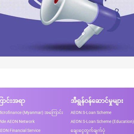
ာင်းအရာ
အီရွန်ဝန်ဆောင်မှုများ
icrofinance (Myanmar) အကြောင်း
AEON S-Loan Scheme
Wide AEON Network
AEON S-Loan Scheme (Education)
EON Financial Service
ချေးငွေတွက်ချက်ပုံ