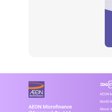
အကြေ
AEON M
World 
AEON Microfinance
About A