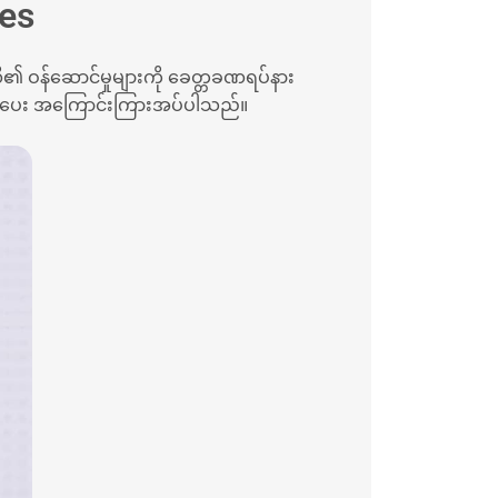
ges
ဏီ၏ ဝန်ဆောင်မှုများကို ခေတ္တခဏရပ်နား
စွာအသိပေး အကြောင်းကြားအပ်ပါသည်။